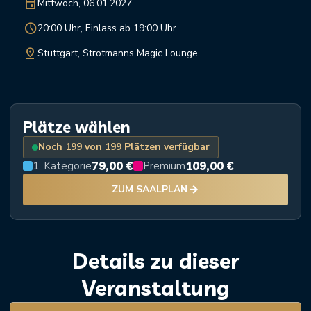
event
Mittwoch, 06.01.2027
schedule
20:00 Uhr, Einlass ab 19:00 Uhr
pin_drop
Stuttgart, Strotmanns Magic Lounge
Plätze wählen
Noch 199 von 199 Plätzen verfügbar
79,00 €
109,00 €
1. Kategorie
Premium
arrow_forward
ZUM SAALPLAN
Details zu dieser
Veranstaltung