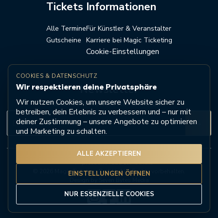
Tickets
Informationen
Alle Termine
Für Künstler & Veranstalter
Gutscheine
Karriere bei Magic Ticketing
Cookie-Einstellungen
COOKIES & DATENSCHUTZ
Wir respektieren deine Privatsphäre
Newsletter
Wir nutzen Cookies, um unsere Website sicher zu
Jetzt zum Newsletter anmelden
betreiben, dein Erlebnis zu verbessern und – nur mit
deiner Zustimmung – unsere Angebote zu optimieren
→
und Marketing zu schalten.
ALLE AKZEPTIEREN
Impressum
AGB
Datenschutz
© 2026 Magic Ticketing GmbH. Alle Rechte vorbehalten.
EINSTELLUNGEN ÖFFNEN
Design by Seven Bytes Media
NUR ESSENZIELLE COOKIES