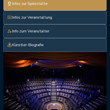
pin_drop
Infos zur Spielstätte
local_activity
Infos zur Veranstaltung
manage_accounts
Info zum Veranstalter
guardian
Künstler-Biografie