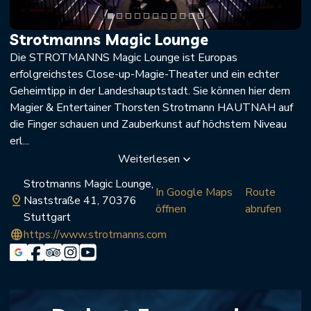
Strotmanns Magic Lounge
Die STROTMANNS Magic Lounge ist Europas
erfolgreichstes Close-up-Magie-Theater und ein echter
Geheimtipp in der Landeshauptstadt. Sie können hier dem
Magier & Entertainer Thorsten Strotmann HAUTNAH auf
die Finger schauen und Zauberkunst auf höchstem Niveau
erl...
Weiterlesen
keyboard_arrow_down
Strotmanns Magic Lounge,
In Google Maps
Route
pin_drop
Naststraße 41, 70376
öffnen
abrufen
Stuttgart
language
https://www.strotmanns.com