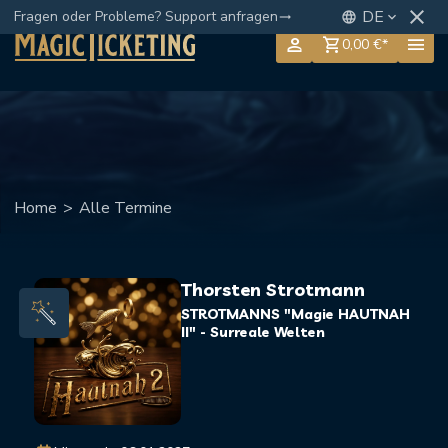
close
DE
Fragen oder Probleme? Support anfragen
language
keyboard_arrow_down
trending_flat
person
menu
shopping_cart
0,00 €*
Home
>
Alle Termine
Thorsten Strotmann
STROTMANNS "Magie HAUTNAH
II" - Surreale Welten