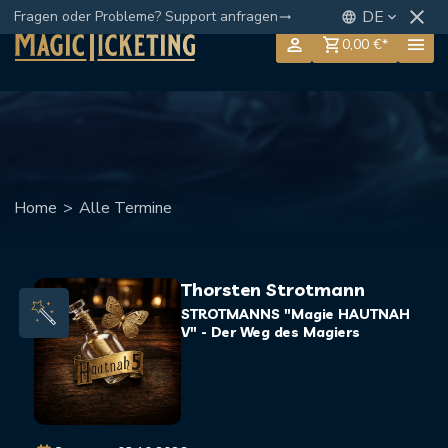
close
DE
Fragen oder Probleme? Support anfragen
language
keyboard_arrow_down
trending_flat
person
menu
shopping_cart
0,00 €*
Home
>
Alle Termine
Thorsten Strotmann
STROTMANNS "Magie HAUTNAH
V" - Der Weg des Magiers