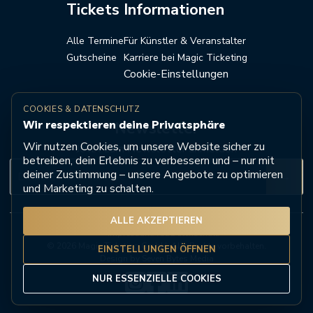
Tickets
Informationen
Alle Termine
Für Künstler & Veranstalter
Gutscheine
Karriere bei Magic Ticketing
Cookie-Einstellungen
COOKIES & DATENSCHUTZ
Wir respektieren deine Privatsphäre
Newsletter
Wir nutzen Cookies, um unsere Website sicher zu
Jetzt zum Newsletter anmelden
betreiben, dein Erlebnis zu verbessern und – nur mit
deiner Zustimmung – unsere Angebote zu optimieren
→
und Marketing zu schalten.
ALLE AKZEPTIEREN
Impressum
AGB
Datenschutz
© 2026 Magic Ticketing GmbH. Alle Rechte vorbehalten.
EINSTELLUNGEN ÖFFNEN
Design by Seven Bytes Media
NUR ESSENZIELLE COOKIES