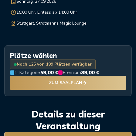
event
Sonntag, 27.09.2026
schedule
15:00 Uhr, Einlass ab 14:00 Uhr
pin_drop
Stuttgart, Strotmanns Magic Lounge
Plätze wählen
Noch 125 von 199 Plätzen verfügbar
59,00 €
89,00 €
1. Kategorie
Premium
arrow_forward
ZUM SAALPLAN
Details zu dieser
Veranstaltung