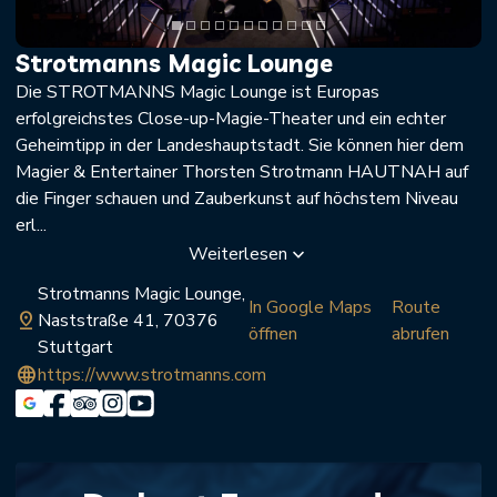
Strotmanns Magic Lounge
Die STROTMANNS Magic Lounge ist Europas
erfolgreichstes Close-up-Magie-Theater und ein echter
Geheimtipp in der Landeshauptstadt. Sie können hier dem
Magier & Entertainer Thorsten Strotmann HAUTNAH auf
die Finger schauen und Zauberkunst auf höchstem Niveau
erl...
Weiterlesen
keyboard_arrow_down
Strotmanns Magic Lounge,
In Google Maps
Route
pin_drop
Naststraße 41, 70376
öffnen
abrufen
Stuttgart
language
https://www.strotmanns.com