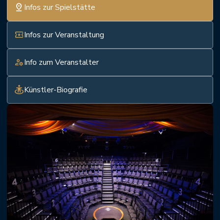
pin_drop
Infos zur Spielstätte
local_activity
Infos zur Veranstaltung
manage_accounts
Info zum Veranstalter
guardian
Künstler-Biografie