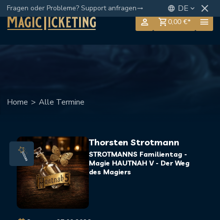
close
DE
Fragen oder Probleme? Support anfragen
language
keyboard_arrow_down
trending_flat
person
menu
shopping_cart
0,00 €*
Home
>
Alle Termine
Thorsten Strotmann
STROTMANNS Familientag -
Magie HAUTNAH V - Der Weg
des Magiers