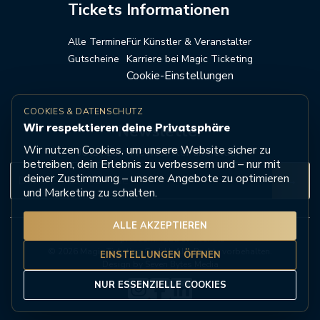
Tickets
Informationen
Alle Termine
Für Künstler & Veranstalter
Gutscheine
Karriere bei Magic Ticketing
Cookie-Einstellungen
COOKIES & DATENSCHUTZ
Wir respektieren deine Privatsphäre
Newsletter
Wir nutzen Cookies, um unsere Website sicher zu
Jetzt zum Newsletter anmelden
betreiben, dein Erlebnis zu verbessern und – nur mit
deiner Zustimmung – unsere Angebote zu optimieren
→
und Marketing zu schalten.
ALLE AKZEPTIEREN
Impressum
AGB
Datenschutz
© 2026 Magic Ticketing GmbH. Alle Rechte vorbehalten.
EINSTELLUNGEN ÖFFNEN
Design by Seven Bytes Media
NUR ESSENZIELLE COOKIES