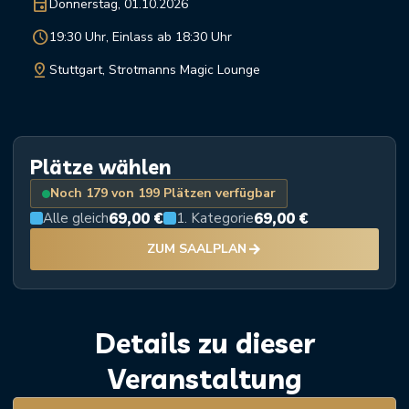
event
Donnerstag, 01.10.2026
schedule
19:30 Uhr, Einlass ab 18:30 Uhr
pin_drop
Stuttgart, Strotmanns Magic Lounge
Plätze wählen
Noch 179 von 199 Plätzen verfügbar
69,00 €
69,00 €
Alle gleich
1. Kategorie
arrow_forward
ZUM SAALPLAN
Details zu dieser
Veranstaltung