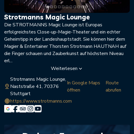
Strotmanns Magic Lounge
Die STROTMANNS Magic Lounge ist Europas
erfolgreichstes Close-up-Magie-Theater und ein echter
Geheimtipp in der Landeshauptstadt. Sie können hier dem
Magier & Entertainer Thorsten Strotmann HAUTNAH auf
die Finger schauen und Zauberkunst auf höchstem Niveau
erl...
Weiterlesen
keyboard_arrow_down
Strotmanns Magic Lounge,
In Google Maps
Route
pin_drop
Naststraße 41, 70376
öffnen
abrufen
Stuttgart
language
https://www.strotmanns.com