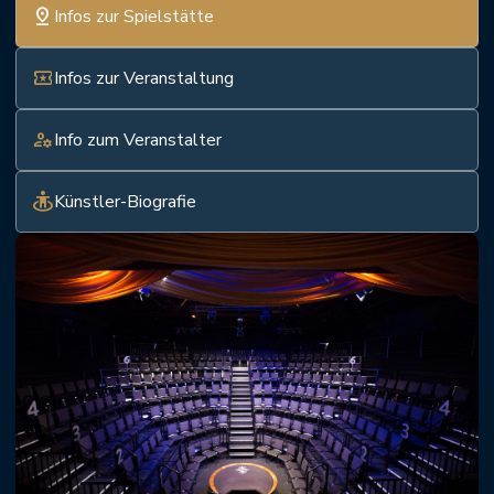
pin_drop
Infos zur Spielstätte
local_activity
Infos zur Veranstaltung
manage_accounts
Info zum Veranstalter
guardian
Künstler-Biografie