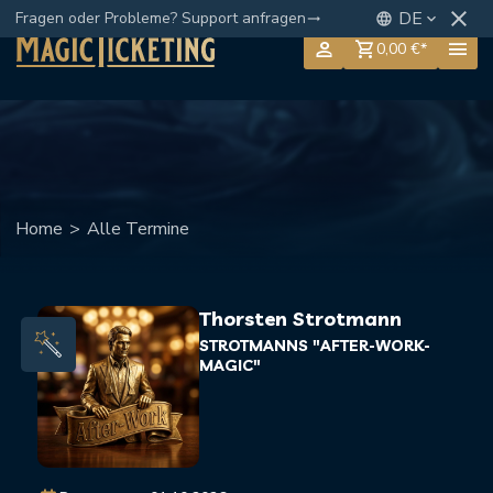
close
DE
Fragen oder Probleme? Support anfragen
language
keyboard_arrow_down
trending_flat
person
menu
shopping_cart
0,00 €*
Home
>
Alle Termine
Thorsten Strotmann
STROTMANNS "AFTER-WORK-
MAGIC"